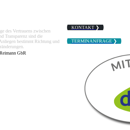
KONTAKT ❯
age des Vertrauens zwischen
nd Transparenz sind die
TERMINANFRAGE ❯
Anliegen bestimmt Richtung und
Veränderungen.
nd Reimann GbR