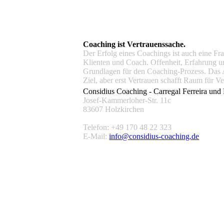
Coaching ist Vertrauenssache.
Der Erfolg eines Coachings ist auch eine Fr
Klienten und Coach. Offenheit, Erfahrung u
Grundlagen für den Coaching-Prozess. Das 
Ziel, aber erst Vertrauen schafft Raum für 
Considius Coaching - Carregal Ferreira u
Josef-Kammerloher-Str. 11c
83607 Holzkirchen
Telefon: +49 170 48 22 323
E-Mail:
info@considius-coaching.de