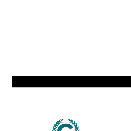
"Ohne Konflikte ist das
Leben langweilig. Mit
ihnen kann das Leben zur
Hölle werden. Die Lösung
wäre einfach:
Gedankenlesen für alle."
(Thorsten Reimann)