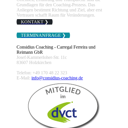
Grundlagen für den Coaching-Prozess. Das
Anliegen bestimmt Richtung und Ziel, aber erst
Vertrauen schafft Raum für Veränderungen.
KONTAKT ❯
TERMINANFRAGE ❯
Considius Coaching - Carregal Ferreira und
Reimann GbR
Josef-Kammerloher-Str. 11c
83607 Holzkirchen
Telefon: +49 170 48 22 323
E-Mail:
info@considius-coaching.de