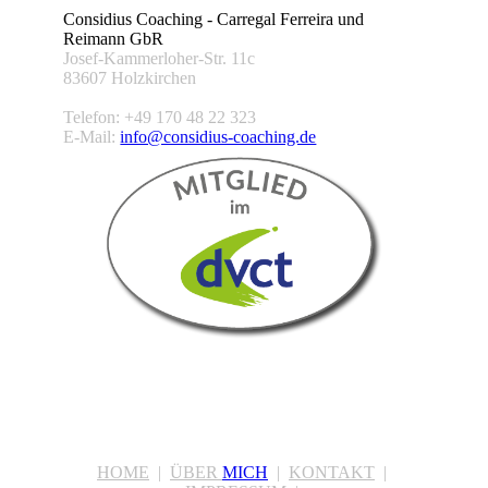
Considius Coaching - Carregal Ferreira und
Reimann GbR
Josef-Kammerloher-Str. 11c
83607 Holzkirchen
Telefon: +49 170 48 22 323
E-Mail:
info@considius-coaching.de
HOME
|
ÜBER
MICH
|
KONTAKT
|