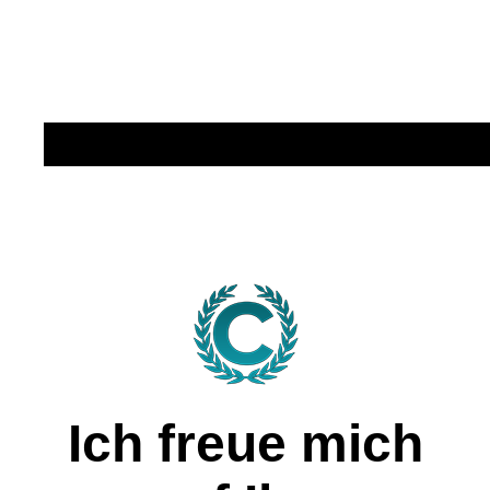
verlockend, denn sie ist
ohne Last."
(Thorsten Reimann)
Ich freue mich